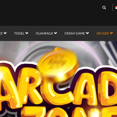
CE
TOGEL
OLAHRAGA
CRASH GAME
ARCADE