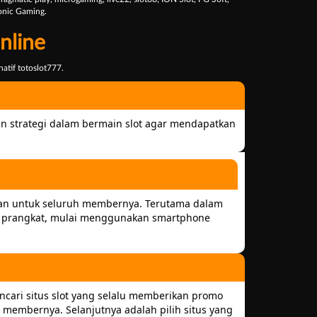
onic Gaming.
nline
natif totoslot777.
an strategi dalam bermain slot agar mendapatkan
rikan untuk seluruh membernya. Terutama dalam
i prangkat, mulai menggunakan smartphone
encari situs slot yang selalu memberikan promo
p membernya. Selanjutnya adalah pilih situs yang