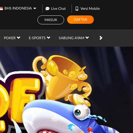
BHS INDONESIA
Live Chat
Versi Mobile
DAFTAR
MASUK
PROMOSI
POKER
E-SPORTS
SABUNG AYAM