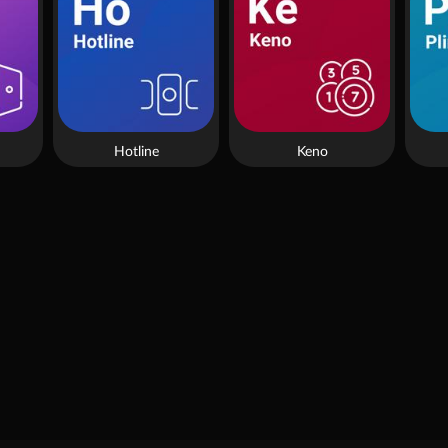
Hotline
Keno