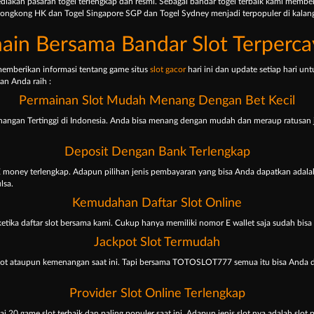
diakan pasaran togel terlengkap dan resmi. Sebagai bandar togel terbaik kami mem
ongkong HK dan Togel Singapore SGP dan Togel Sydney menjadi terpopuler di kalang
ain Bersama Bandar Slot Terper
memberikan informasi tentang game situs
slot gacor
hari ini dan update setiap hari u
an Anda raih :
Permainan Slot Mudah Menang Dengan Bet Kecil
an Tertinggi di Indonesia. Anda bisa menang dengan mudah dan meraup ratusan ju
Deposit Dengan Bank Terlengkap
ney terlengkap. Adapun pilihan jenis pembayaran yang bisa Anda dapatkan adalah 
lsa.
Kemudahan Daftar Slot Online
ika daftar slot bersama kami. Cukup hanya memiliki nomor E wallet saja sudah bisa 
Jackpot Slot Termudah
t ataupun kemenangan saat ini. Tapi bersama TOTOSLOT777 semua itu bisa Anda da
Provider Slot Online Terlengkap
20 game slot terbaik dan paling populer saat ini. Adapun jenis slot nya adalah slot p