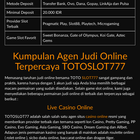
Metode Deposit
Transfer Bank, Ovo, Dana, Gopay, LinkAja dan Pulsa
Minimal Deposit
20.000 IDR
Provider Slot
Pragmatic Play, Slot88, Playtech, Microgaming
Terbaik
Sweet Bonanza, Gate of Olympus, Koi Gate, Aztec
Game Slot Favorit
Gems
Kumpulan Agen Judi Online
Terpercaya TOTOSLOT777
Memasang taruhan judi online bersama TOTO
SLOT777
sangat gampang dan
praktis, karena hanya dengan 1 akun judi saja Anda bisa memilih berbagai
macam permainan yang sudah disediakan. Selain game slot online, kami juga
menyediakan beberapa permainan judi online di terbaik dan terpercaya sebagai
berikut :
Live Casino Online
TOTOSLOT77 adalah salah salah satu agen situs
casino online
resmi yang
memberikan provider terbaik dan ternama seperti Ion Casino, Pretty Gaming, PP
Casino, Evo Gaming, Asia Gaming, SBO Casino, Dream Gaming dan Allbet.
Adapun jenis permainan kasino yang banyak di mainkan adalah roulette online
( rolet online ), sicbo dadu online, baccarat online dan dragon tiger.