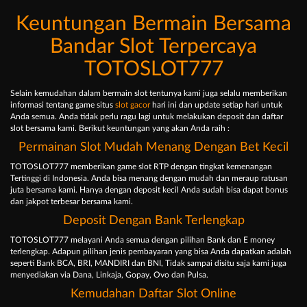
Keuntungan Bermain Bersama
Bandar Slot Terpercaya
TOTOSLOT777
Selain kemudahan dalam bermain slot tentunya kami juga selalu memberikan
informasi tentang game situs
slot gacor
hari ini dan update setiap hari untuk
Anda semua. Anda tidak perlu ragu lagi untuk melakukan deposit dan daftar
slot bersama kami. Berikut keuntungan yang akan Anda raih :
Permainan Slot Mudah Menang Dengan Bet Kecil
TOTOSLOT777 memberikan game slot RTP dengan tingkat kemenangan
Tertinggi di Indonesia. Anda bisa menang dengan mudah dan meraup ratusan
juta bersama kami. Hanya dengan deposit kecil Anda sudah bisa dapat bonus
dan jakpot terbesar bersama kami.
Deposit Dengan Bank Terlengkap
TOTOSLOT777 melayani Anda semua dengan pilihan Bank dan E money
terlengkap. Adapun pilihan jenis pembayaran yang bisa Anda dapatkan adalah
seperti Bank BCA, BRI, MANDIRI dan BNI, Tidak sampai disitu saja kami juga
menyediakan via Dana, Linkaja, Gopay, Ovo dan Pulsa.
Kemudahan Daftar Slot Online