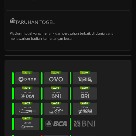
TARUHAN TOGEL
Platform togel yang menarik dari perusahan terbaik di dunia yang
menawarkan hadiah kemenangan besar