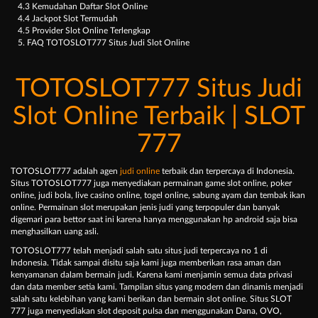
4.3 Kemudahan Daftar Slot Online
4.4 Jackpot Slot Termudah
4.5 Provider Slot Online Terlengkap
5. FAQ TOTOSLOT777 Situs Judi Slot Online
TOTOSLOT777 Situs Judi
Slot Online Terbaik | SLOT
777
TOTOSLOT777 adalah agen
judi online
terbaik dan terpercaya di Indonesia.
Situs TOTOSLOT777 juga menyediakan permainan game slot online, poker
online, judi bola, live casino online, togel online, sabung ayam dan tembak ikan
online. Permainan slot merupakan jenis judi yang terpopuler dan banyak
digemari para bettor saat ini karena hanya menggunakan hp android saja bisa
menghasilkan uang asli.
TOTOSLOT777 telah menjadi salah satu situs judi terpercaya no 1 di
Indonesia. Tidak sampai disitu saja kami juga memberikan rasa aman dan
kenyamanan dalam bermain judi. Karena kami menjamin semua data privasi
dan data member setia kami. Tampilan situs yang modern dan dinamis menjadi
salah satu kelebihan yang kami berikan dan bermain slot online. Situs SLOT
777 juga menyediakan slot deposit pulsa dan menggunakan Dana, OVO,