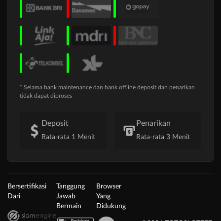
* Selama bank maintenance dan bank offline deposit dan penarikan
tidak dapat diproses
Deposit
Penarikan
Rata-rata 1 Menit
Rata-rata 3 Menit
Bersertifikasi
Tanggung
Browser
Dari
Jawab
Yang
Bermain
Didukung